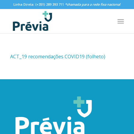
Linha Direta:
(+351) 289 393 711
*chamada para a rede fixa nacional
ACT_19 recomendações COVID19 (folheto)