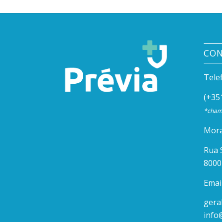
CO
Tele
(+35
*chama
Mora
Rua 
8000
Email
gera
info