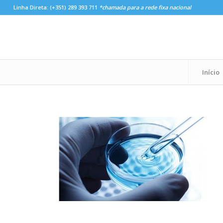
Linha Direta:
(+351) 289 393 711
*chamada para a rede fixa nacional
Início