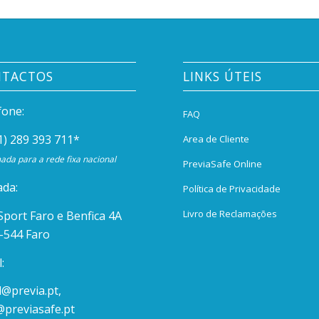
NTACTOS
LINKS ÚTEIS
fone:
FAQ
1) 289 393 711
*
Area de Cliente
da para a rede fixa nacional
PreviaSafe Online
da:
Política de Privacidade
Livro de Reclamações
Sport Faro e Benfica 4A
-544 Faro
:
l@previa.pt
,
@previasafe.pt