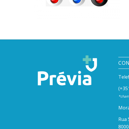
CO
Tele
(+35
*chama
Mora
Rua 
8000