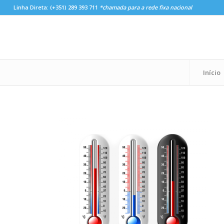
Linha Direta:
(+351) 289 393 711
*chamada para a rede fixa nacional
Início