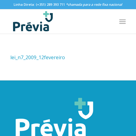
Linha Direta:
(+351) 289 393 711
*chamada para a rede fixa nacional
lei_n7_2009_12fevereiro