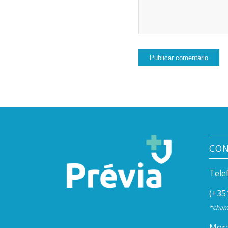
CO
Tele
(+35
*chama
Mora