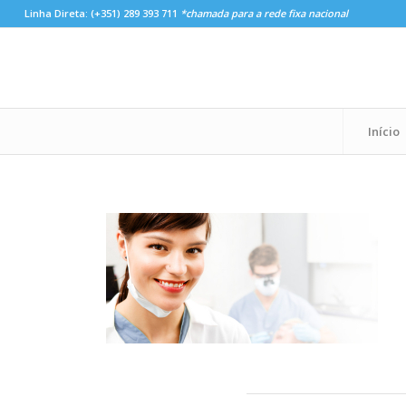
Linha Direta:
(+351) 289 393 711
*chamada para a rede fixa nacional
Início