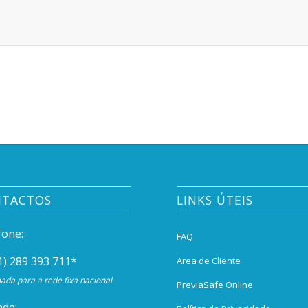
NTACTOS
LINKS ÚTEIS
fone:
FAQ
1) 289 393 711
*
Area de Cliente
da para a rede fixa nacional
PreviaSafe Online
da: