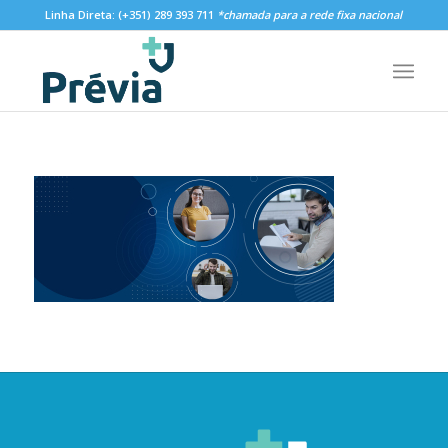
Linha Direta:
(+351) 289 393 711
*chamada para a rede fixa nacional