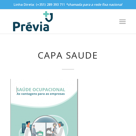
Linha Direta:
(+351) 289 393 711
*chamada para a rede fixa nacional
CAPA SAUDE