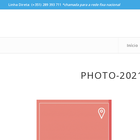
Linha Direta:
(+351) 289 393 711
*chamada para a rede fixa nacional
Início
PHOTO-2021