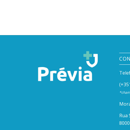
CO
Tele
(+35
*chama
Mora
Rua 
8000