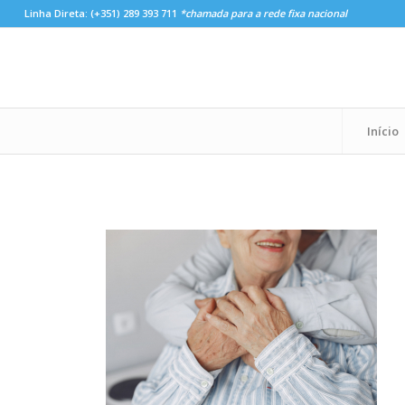
Linha Direta:
(+351) 289 393 711
*chamada para a rede fixa nacional
Início