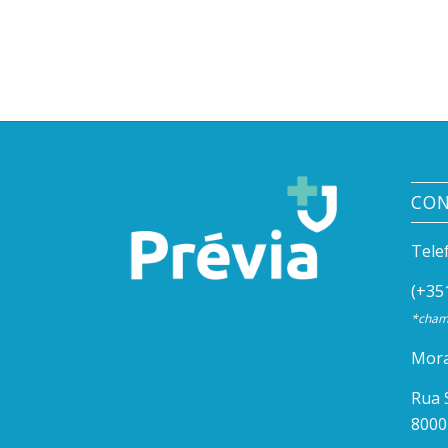
CO
Tele
(+35
*chama
Mora
Rua 
8000