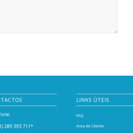
NTACTOS
LINKS ÚTEIS
fone:
FAQ
1) 289 393 711
*
Area de Cliente