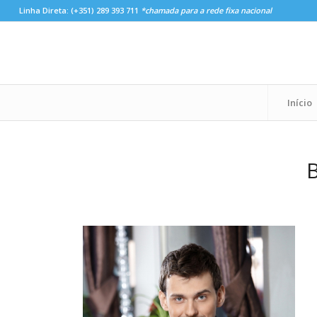
Linha Direta:
(+351) 289 393 711
*chamada para a rede fixa nacional
Início