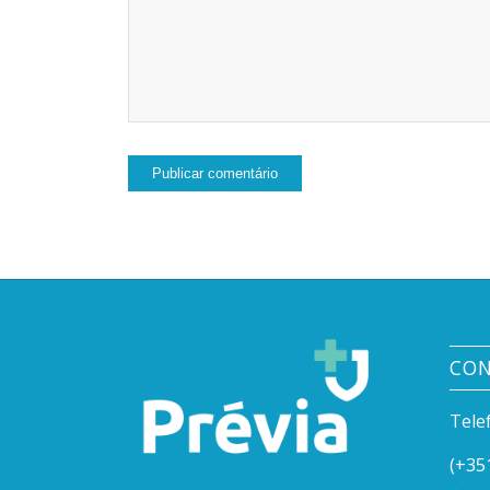
CO
Tele
(+35