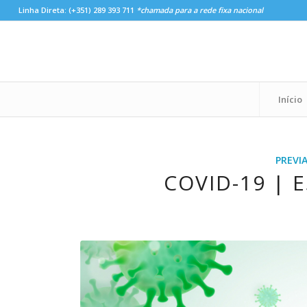
Linha Direta:
(+351) 289 393 711
*chamada para a rede fixa nacional
Início
PREVI
COVID-19 | 