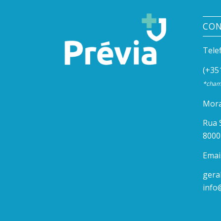
CO
Tele
(+35
*chama
Mora
Rua 
8000
Email
gera
info