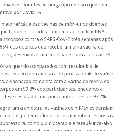
r envolver doentes de um grupo de risco que tem
grave por Covid-19.
maior eficácia das vacinas de mRNA nos doentes
s que foram inoculados com uma vacina de mRNA
anticorpos contra o SARS-CoV-2 três semanas após
 65% dos doentes que receberam uma vacina de
ansen) desenvolveram imunidade contra a Covid-19.
tórias quando comparados com resultados de
e envolvendo uma amostra de profissionais de saúde
tes, a vacinação completa com a vacina de mRNA da
corpos em 99,8% dos participantes, enquanto a
a teve resultados um pouco inferiores, de 97.7%.
ntegraram a amostra, às vacinas de mRNA evidenciam
 sujeitos podem influenciar igualmente a resposta à
supressora, como quimioterapia e terapêutica-alvo,
do esquema vacinal, enquanto uma percentagem