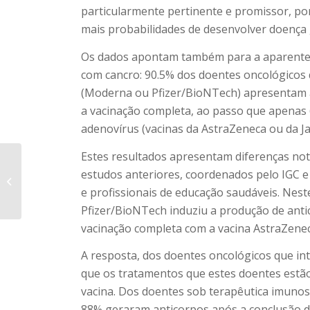
particularmente pertinente e promissor, po
mais probabilidades de desenvolver doença 
Os dados apontam também para a aparente 
com cancro: 90.5% dos doentes oncológico
(Moderna ou Pfizer/BioNTech) apresentam 
a vacinação completa, ao passo que apenas
adenovírus (vacinas da AstraZeneca ou da J
Estes resultados apresentam diferenças no
estudos anteriores, coordenados pelo IGC 
Prevenção da Covid-19
e profissionais de educação saudáveis. Nes
Pfizer/BioNTech induziu a produção de anti
vacinação completa com a vacina AstraZenec
A resposta, dos doentes oncológicos que i
que os tratamentos que estes doentes estão
vacina. Dos doentes sob terapêutica imunos
88% geraram anticorpos após a conclusão 