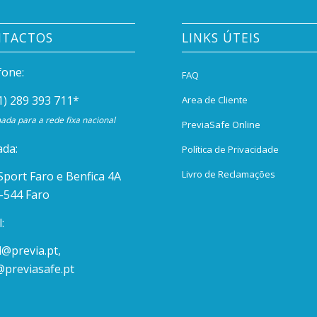
NTACTOS
LINKS ÚTEIS
fone:
FAQ
1) 289 393 711
*
Area de Cliente
da para a rede fixa nacional
PreviaSafe Online
da:
Política de Privacidade
Livro de Reclamações
Sport Faro e Benfica 4A
-544 Faro
:
l@previa.pt
,
@previasafe.pt