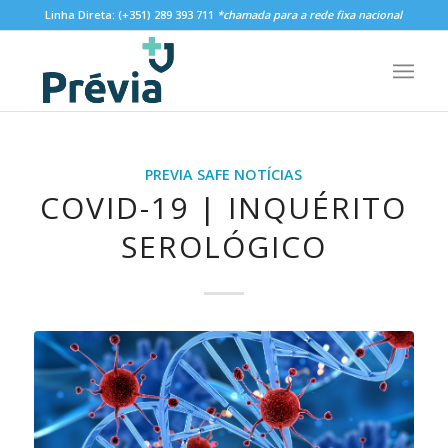
Linha Direta:
(+351) 289 393 711
*chamada para a rede fixa nacional
PREVIA SAFE NOTÍCIAS
COVID-19 | INQUÉRITO
SEROLÓGICO